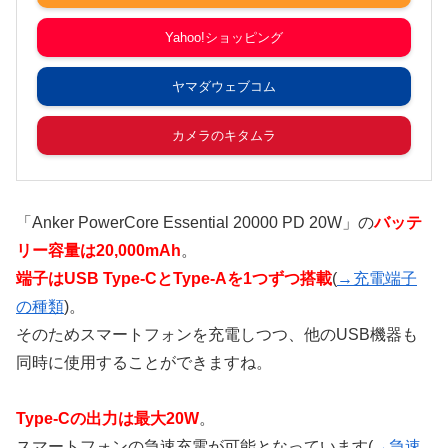
Yahoo!ショッピング
ヤマダウェブコム
カメラのキタムラ
「Anker PowerCore Essential 20000 PD 20W」の
バッテ
リー容量は20,000mAh
。
端子はUSB Type-CとType-Aを1つずつ搭載
(
→充電端子
の種類
)。
そのためスマートフォンを充電しつつ、他のUSB機器も
同時に使用することができますね。
Type-Cの出力は最大20W
。
スマートフォンの急速充電が可能となっています(
→急速