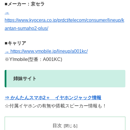
■メーカー：京セラ
→
https://www.kyocera.co.jp/prdct/telecom/consumer/lineup/k
antan-sumaho2-plus/
■キャリア
→ https://www.ymobile.jp/lineup/a001kc/
※Y!mobile(型番：A001KC)
姉妹サイト
⇒ かんたんスマホ2＋ イヤホンジャック情報
☆付属イヤホンの有無や搭載スピーカー情報も！
目次