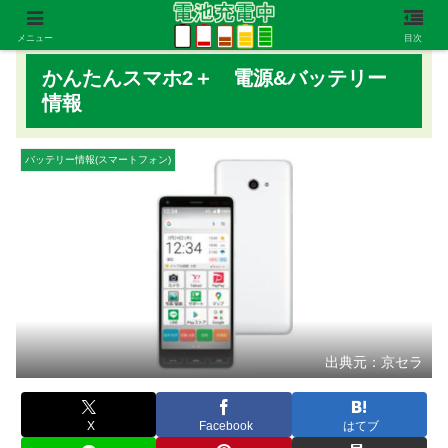
メニュー
目次
かんたんスマホ2＋ 電源&バッテリー
情報
バッテリー情報(スマートフォン)
出典元：京セラ
X
Facebook
はてブ