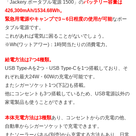
「Jackery ポータブル電源 1500」の
バッテリー容量は
426,300mAh/1534.68Wh。
緊急用電源やキャンプで3～6日程度の使用が可能
なポー
タブル電源です。
これがあれば電気に困ることがないでしょう。
※Wh(ワットアワー)：1時間当たりの消費電力。
給電方法は7つ4種類。
USB Type-Aを2つ・USB Type-Cを1つ搭載しており、そ
れぞれ最大24W・60Wの充電が可能です。
またシガーソケット1つ(下記)も搭載。
他にコンセントも3つ搭載しているため、USB電源以外の
家電製品も使うことができます。
本体充電方法は3種類
あり、コンセントからの充電の他、
自動車からシガーソケットで充電できます。
またソーラーパネル(別売)から充電する方法もあり、日常