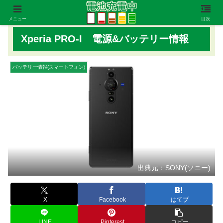
メニュー
目次
Xperia PRO-I 電源&バッテリー情報
バッテリー情報(スマートフォン)
出典元：SONY(ソニー)
X
Facebook
はてブ
LINE
Pinterest
コピー