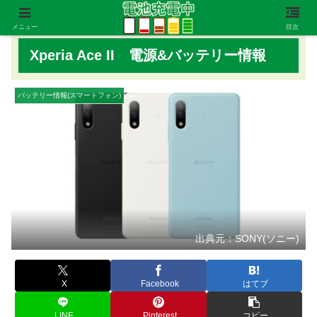
メニュー
目次
Xperia Ace II 電源&バッテリー情報
バッテリー情報(スマートフォン)
出典元：SONY(ソニー)
X
Facebook
はてブ
LINE
Pinterest
コピー