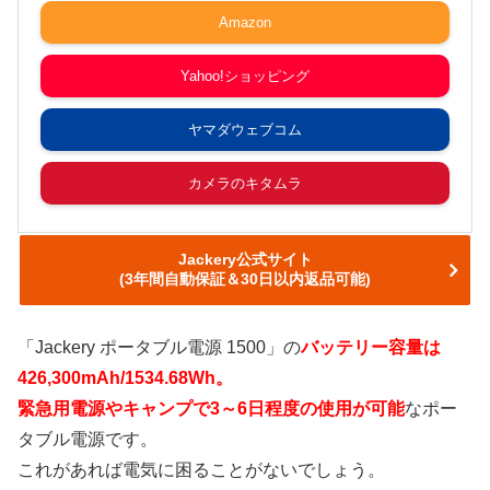
Amazon
Yahoo!ショッピング
ヤマダウェブコム
カメラのキタムラ
Jackery公式サイト
(3年間自動保証＆30日以内返品可能)
「Jackery ポータブル電源 1500」の
バッテリー容量は
426,300mAh/1534.68Wh。
緊急用電源やキャンプで3～6日程度の使用が可能
なポー
タブル電源です。
これがあれば電気に困ることがないでしょう。