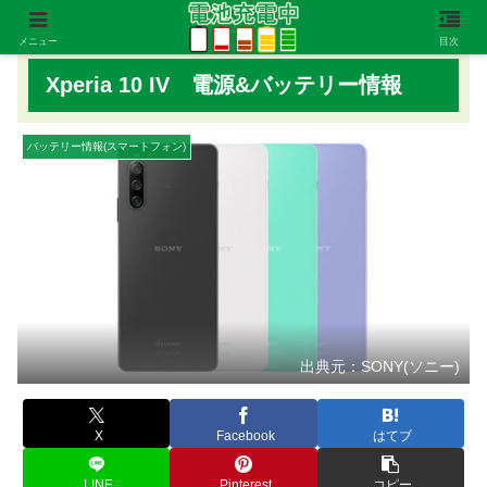
メニュー
目次
Xperia 10 IV 電源&バッテリー情報
バッテリー情報(スマートフォン)
出典元：SONY(ソニー)
X
Facebook
はてブ
LINE
Pinterest
コピー