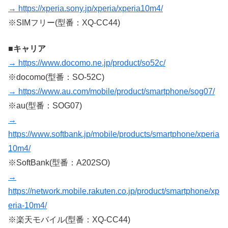
→ https://xperia.sony.jp/xperia/xperia10m4/
※SIMフリー(型番：XQ-CC44)
■キャリア
→ https://www.docomo.ne.jp/product/so52c/
※docomo(型番：SO-52C)
→ https://www.au.com/mobile/product/smartphone/sog07/
※au(型番：SOG07)
→
https://www.softbank.jp/mobile/products/smartphone/xperia
10m4/
※SoftBank(型番：A202SO)
→
https://network.mobile.rakuten.co.jp/product/smartphone/xp
eria-10m4/
※楽天モバイル(型番：XQ-CC44)