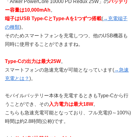
「Anker PowerCore 10000 PD Redux 25W」の
バッテリ
ー容量は10,000mAh
。
端子はUSB Type-CとType-Aを1つずつ搭載
(
→充電端子
の種類
)。
そのためスマートフォンを充電しつつ、他のUSB機器も
同時に使用することができますね。
Type-Cの出力は最大25W
。
スマートフォンの急速充電が可能となっています(
→急速
充電とは？
)。
モバイルバッテリー本体を充電するときもType-Cから行
うことができ、その
入力電力は最大18W
。
こちらも急速充電可能となっており、フル充電(0～100%)
時間は約2.8時間(公称)です。