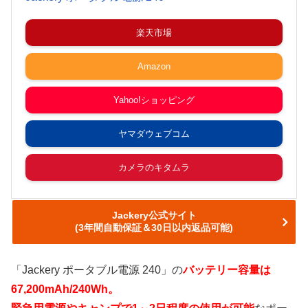
楽天市場
Amazon
Yahoo!ショッピング
ヤマダウェブコム
カメラのキタムラ
Jackery公式サイト
(3年間自動保証＆30日以内返品可能)
「Jackery ポータブル電源 240」の
バッテリー容量は
67,200mAh/240Wh。