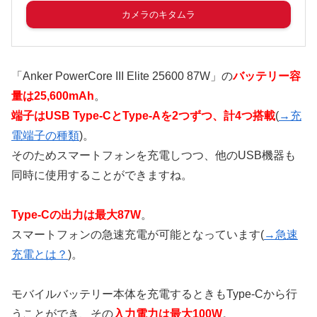
カメラのキタムラ
「Anker PowerCore III Elite 25600 87W」の
バッテリー容
量は25,600mAh
。
端子はUSB Type-CとType-Aを2つずつ、計4つ搭載
(
→充
電端子の種類
)。
そのためスマートフォンを充電しつつ、他のUSB機器も
同時に使用することができますね。
Type-Cの出力は最大87W
。
スマートフォンの急速充電が可能となっています(
→急速
充電とは？
)。
モバイルバッテリー本体を充電するときもType-Cから行
うことができ、その
入力電力は最大100W
。