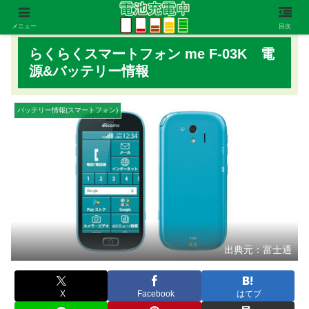
メニュー
目次
らくらくスマートフォン me F-03K 電
源&バッテリー情報
バッテリー情報(スマートフォン)
出典元：富士通
X
Facebook
はてブ