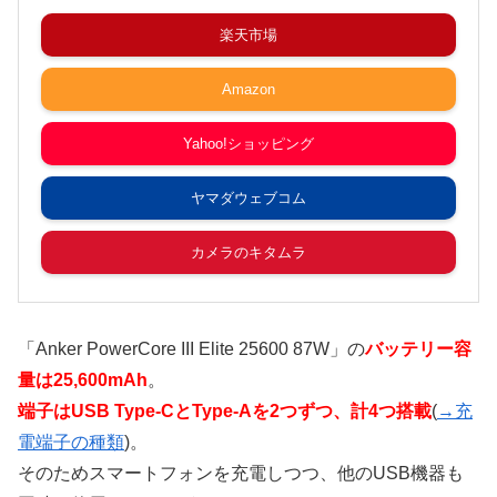
楽天市場
Amazon
Yahoo!ショッピング
ヤマダウェブコム
カメラのキタムラ
「Anker PowerCore III Elite 25600 87W」の
バッテリー容
量は25,600mAh
。
端子はUSB Type-CとType-Aを2つずつ、計4つ搭載
(
→充
電端子の種類
)。
そのためスマートフォンを充電しつつ、他のUSB機器も