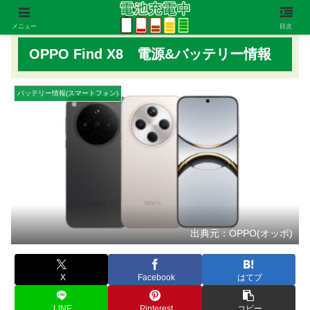
メニュー
目次
OPPO Find X8 電源&バッテリー情報
バッテリー情報(スマートフォン)
出典元：OPPO(オッポ)
X
Facebook
はてブ
LINE
Pinterest
コピー