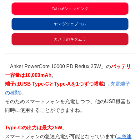
Yahoo!ショッピング
ヤマダウェブコム
カメラのキタムラ
「Anker PowerCore 10000 PD Redux 25W」の
バッテリ
ー容量は10,000mAh
。
端子はUSB Type-CとType-Aを1つずつ搭載
(
→充電端子
の種類
)。
そのためスマートフォンを充電しつつ、他のUSB機器も
同時に使用することができますね。
Type-Cの出力は最大25W
。
スマートフォンの急速充電が可能となっています(
→急速