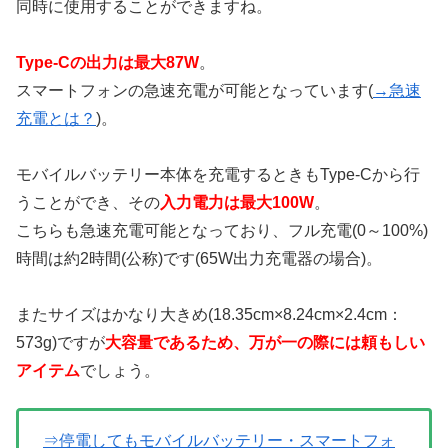
同時に使用することができますね。
Type-Cの出力は最大87W
。
スマートフォンの急速充電が可能となっています(
→急速
充電とは？
)。
モバイルバッテリー本体を充電するときもType-Cから行
うことができ、その
入力電力は最大100W
。
こちらも急速充電可能となっており、フル充電(0～100%)
時間は約2時間(公称)です(65W出力充電器の場合)。
またサイズはかなり大きめ(18.35cm×8.24cm×2.4cm：
573g)ですが
大容量であるため、万が一の際には頼もしい
アイテム
でしょう。
⇒停電してもモバイルバッテリー・スマートフォ