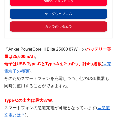
Yahoo!ショッピング
ヤマダウェブコム
カメラのキタムラ
「Anker PowerCore III Elite 25600 87W」の
バッテリー容
量は25,600mAh
。
端子はUSB Type-CとType-Aを2つずつ、計4つ搭載
(
→充
電端子の種類
)。
そのためスマートフォンを充電しつつ、他のUSB機器も
同時に使用することができますね。
Type-Cの出力は最大87W
。
スマートフォンの急速充電が可能となっています(
→急速
充電とは？
)。