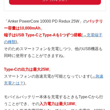
「Anker PowerCore 10000 PD Redux 25W」の
バッテリ
ー容量は10,000mAh
。
端子はUSB Type-CとType-Aを1つずつ搭載
(
→充電端子
の種類
)。
そのためスマートフォンを充電しつつ、他のUSB機器も
同時に使用することができますね。
Type-Cの出力は最大25W
。
スマートフォンの急速充電が可能となっています(
→急速
充電とは？
)。
モバイルバッテリー本体を充電するときもType-Cから行
うことができ、その
入力電力は最大18W
。