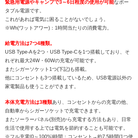
緊急用電源やキャンプで3～6日程度の使用が可能
なポー
タブル電源です。
これがあれば電気に困ることがないでしょう。
※Wh(ワットアワー)：1時間当たりの消費電力。
給電方法は7つ4種類。
USB Type-Aを2つ・USB Type-Cを1つ搭載しており、そ
れぞれ最大24W・60Wの充電が可能です。
またシガーソケット1つ(下記)も搭載。
他にコンセントも3つ搭載しているため、USB電源以外の
家電製品も使うことができます。
本体充電方法は3種類
あり、コンセントからの充電の他、
自動車からシガーソケットで充電できます。
またソーラーパネル(別売)から充電する方法もあり、日常
生活で使用する上では電気を節約することも可能です。
※フル充電(0～100%)時間：コンセント→約7.5時間(1つ使