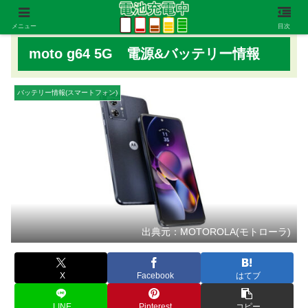
メニュー
目次
moto g64 5G 電源&バッテリー情報
バッテリー情報(スマートフォン)
出典元：MOTOROLA(モトローラ)
X
Facebook
はてブ
LINE
Pinterest
コピー