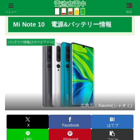
メニュー
目次
Mi Note 10 電源&バッテリー情報
バッテリー情報(スマートフォン)
出典元：Xiaomi(シャオミ)
X
Facebook
はてブ
LINE
Pinterest
コピー